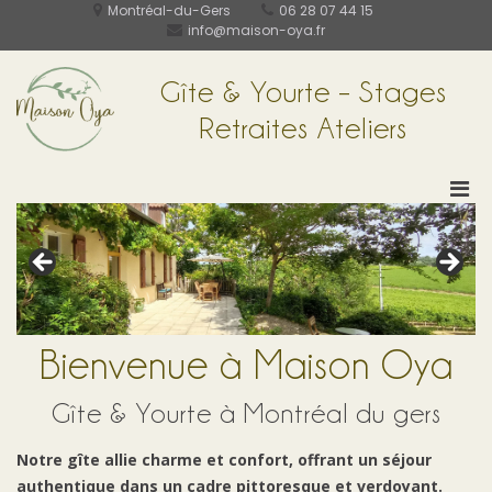
Aller
Montréal-du-Gers
06 28 07 44 15
au
info@maison-oya.fr
contenu
Gîte & Yourte – Stages
Retraites Ateliers
Men
prin
pou
mobi
Bienvenue à Maison Oya
Gîte & Yourte à Montréal du gers
Notre gîte allie charme et confort, offrant un séjour
authentique dans un cadre pittoresque et verdoyant.